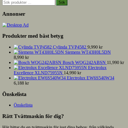
Sök
Sök
efter:
Annonser
Produkter med bäst betyg
Cylinda TVP4582
9,990
kr
Siemens WT43H0L5DN
8,990
kr
Bosch WQG242ABSN
11,990
kr
Electrolux
Excellence XLND75955N
14,990
kr
Electrolux EW6S540W34
6,188
kr
Önskelista
Önskelista
Rätt Tvättmaskin för dig?
Här hittar du en tvättmaskin för just dina behov, från välkända