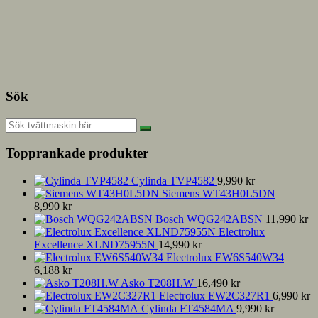
Sök
Topprankade produkter
Cylinda TVP4582
9,990
kr
Siemens WT43H0L5DN
8,990
kr
Bosch WQG242ABSN
11,990
kr
Electrolux
Excellence XLND75955N
14,990
kr
Electrolux EW6S540W34
6,188
kr
Asko T208H.W
16,490
kr
Electrolux EW2C327R1
6,990
kr
Cylinda FT4584MA
9,990
kr