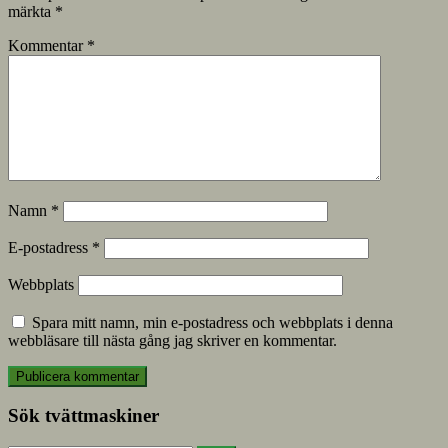
märkta
*
Kommentar
*
Namn
*
E-postadress
*
Webbplats
Spara mitt namn, min e-postadress och webbplats i denna
webbläsare till nästa gång jag skriver en kommentar.
Sök tvättmaskiner