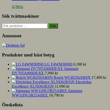
11,990
kr
Sök tvättmaskiner
Sök
Sök
efter:
Annonser
Produkter med bäst betyg
LG F4WM309S0
6,188
kr
Samsung
DV70TA000DE/EE
7,990
kr
Bosch WGB256ABSN
17,490
kr
Electrolux
Excellence XLND63835N
11,990
kr
Samsung
WW11DG5B25ABEE
10,790
kr
Önskelista