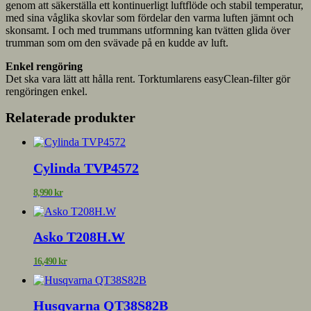
genom att säkerställa ett kontinuerligt luftflöde och stabil temperatur,
med sina våglika skovlar som fördelar den varma luften jämnt och
skonsamt. I och med trummans utformning kan tvätten glida över
trumman som om den svävade på en kudde av luft.
Enkel rengöring
Det ska vara lätt att hålla rent. Torktumlarens easyClean-filter gör
rengöringen enkel.
Relaterade produkter
Cylinda TVP4572
8,990
kr
Asko T208H.W
16,490
kr
Husqvarna QT38S82B