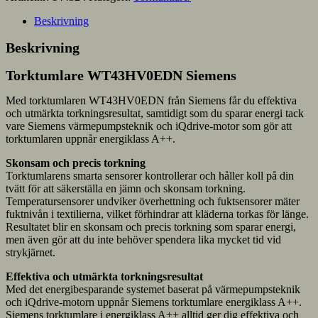
Beskrivning
Beskrivning
Torktumlare WT43HV0EDN Siemens
Med torktumlaren WT43HV0EDN från Siemens får du effektiva
och utmärkta torkningsresultat, samtidigt som du sparar energi tack
vare Siemens värmepumpsteknik och iQdrive-motor som gör att
torktumlaren uppnår energiklass A++.
Skonsam och precis torkning
Torktumlarens smarta sensorer kontrollerar och håller koll på din
tvätt för att säkerställa en jämn och skonsam torkning.
Temperatursensorer undviker överhettning och fuktsensorer mäter
fuktnivån i textilierna, vilket förhindrar att kläderna torkas för länge.
Resultatet blir en skonsam och precis torkning som sparar energi,
men även gör att du inte behöver spendera lika mycket tid vid
strykjärnet.
Effektiva och utmärkta torkningsresultat
Med det energibesparande systemet baserat på värmepumpsteknik
och iQdrive-motorn uppnår Siemens torktumlare energiklass A++.
Siemens torktumlare i energiklass A++ alltid ger dig effektiva och