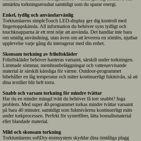
utmärkta torkningsresultat samtidigt som du sparar energi.
Enkel, tydlig och användarvänlig
Torktumlarens simpleTouch LED-display ger dig kontroll med
fingertoppskänsla. All information du behöver syns tydligt och
touchknapparna är ett rent nöje att använda. Det handlar inte bara
om smidig användning, utan även om att leverera en sömlös, njutbar
upplevelse varje gång du interagerar med din enhet.
Skonsam torkning av friluftskläder
Friluftskläder behöver hanteras varsamt, särskilt under torkningen.
Limmade sömmar, membranbeläggningar och vattenavvisande
material är särskilt känsliga för värme. Outdoor-programmet
bibehåller en låg temperatur och mäter kontinuerligt fuktnivån, så att
dina textilier blir helt torra.
Snabb och varsam torkning för mindre tvättar
Har du en mindre mängd tvätt du behöver få torr snabbt? Inga
problem. Med super 40-programmet torkas mindre tvättar varsamt
på bara 40 minuter, samtidigt som fuktnivåerna kontinuerligt mäts
under torkprocessen. Perfekt för syntetfiber, lätta bomullsmaterial
eller blandade material.
Mild och skonsam torkning
Torktumlarens softDry-trumsystem skyddar dina ömtåliga plagg