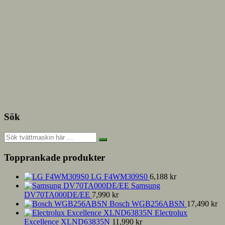
Sök
Topprankade produkter
LG F4WM309S0
6,188
kr
Samsung
DV70TA000DE/EE
7,990
kr
Bosch WGB256ABSN
17,490
kr
Electrolux
Excellence XLND63835N
11,990
kr