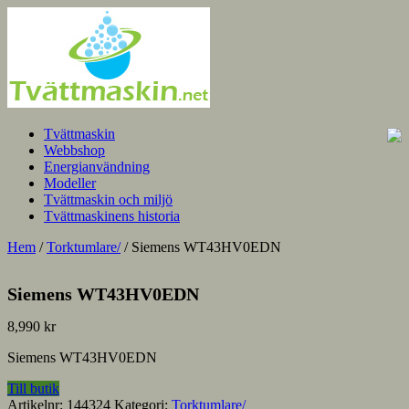
Tvättmaskin
Webbshop
Energianvändning
Modeller
Tvättmaskin och miljö
Tvättmaskinens historia
Hem
/
Torktumlare/
/ Siemens WT43HV0EDN
Siemens WT43HV0EDN
8,990
kr
Siemens WT43HV0EDN
Till butik
Artikelnr:
144324
Kategori:
Torktumlare/