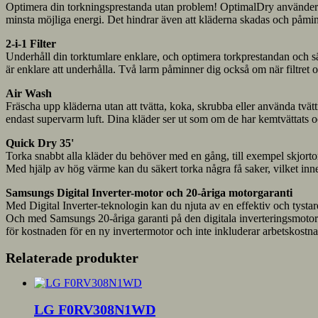
Optimera din torkningsprestanda utan problem! OptimalDry använder tre 
minsta möjliga energi. Det hindrar även att kläderna skadas och påm
2-i-1 Filter
Underhåll din torktumlare enklare, och optimera torkprestandan och säke
är enklare att underhålla. Två larm påminner dig också om när filtret
Air Wash
Fräscha upp kläderna utan att tvätta, koka, skrubba eller använda tvätt
endast supervarm luft. Dina kläder ser ut som om de har kemtvättats oc
Quick Dry 35'
Torka snabbt alla kläder du behöver med en gång, till exempel skjortor 
Med hjälp av hög värme kan du säkert torka några få saker, vilket inn
Samsungs Digital Inverter-motor och 20-åriga motorgaranti
Med Digital Inverter-teknologin kan du njuta av en effektiv och tysta
Och med Samsungs 20-åriga garanti på den digitala inverteringsmotorn, 
för kostnaden för en ny invertermotor och inte inkluderar arbetskostnade
Relaterade produkter
LG F0RV308N1WD