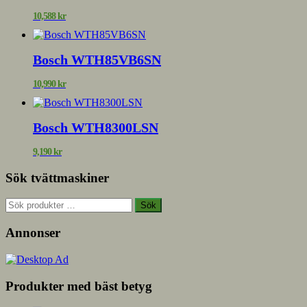
10,588
kr
Bosch WTH85VB6SN
10,990
kr
Bosch WTH8300LSN
9,190
kr
Sök tvättmaskiner
Sök
Sök
efter:
Annonser
Produkter med bäst betyg