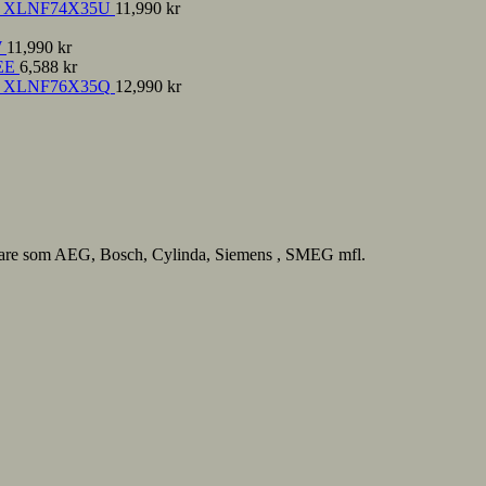
nce XLNF74X35U
11,990
kr
W
11,990
kr
EE
6,588
kr
nce XLNF76X35Q
12,990
kr
lverkare som AEG, Bosch, Cylinda, Siemens , SMEG mfl.