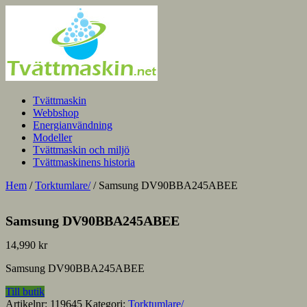
Tvättmaskin
Webbshop
Energianvändning
Modeller
Tvättmaskin och miljö
Tvättmaskinens historia
Hem
/
Torktumlare/
/ Samsung DV90BBA245ABEE
Samsung DV90BBA245ABEE
14,990
kr
Samsung DV90BBA245ABEE
Till butik
Artikelnr:
119645
Kategori:
Torktumlare/