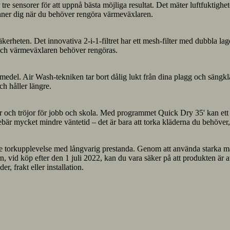
sensorer för att uppnå bästa möjliga resultat. Det mäter luftfuktigheten
inner dig när du behöver rengöra värmeväxlaren.
rheten. Det innovativa 2-i-1-filtret har ett mesh-filter med dubbla lage
 och värmeväxlaren behöver rengöras.
medel. Air Wash-tekniken tar bort dålig lukt från dina plagg och sängklä
h håller längre.
och tröjor för jobb och skola. Med programmet Quick Dry 35' kan ett lite
ebär mycket mindre väntetid – det är bara att torka kläderna du behöve
re torkupplevelse med långvarig prestanda. Genom att använda starka mag
vid köp efter den 1 juli 2022, kan du vara säker på att produkten är av
r, frakt eller installation.