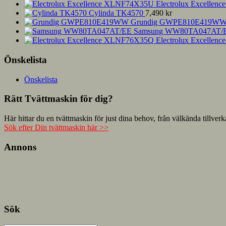
Electrolux Excelle
Cylinda TK4570
7,490
kr
Grundig GWPE810E419W
Samsung WW80TA047AT/
Electrolux Excelle
Önskelista
Önskelista
Rätt Tvättmaskin för dig?
Här hittar du en tvättmaskin för just dina behov, från välkända til
Sök efter Din tvättmaskin här >>
Annons
Sök