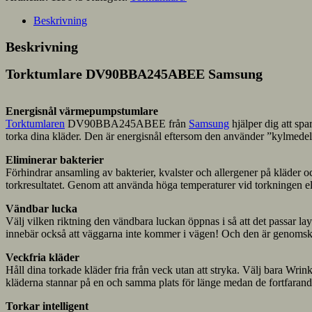
Beskrivning
Beskrivning
Torktumlare DV90BBA245ABEE Samsung
Energisnål värmepumpstumlare
Torktumlaren
DV90BBA245ABEE från
Samsung
hjälper dig att sp
torka dina kläder. Den är energisnål eftersom den använder ”kylmedel” is
Eliminerar bakterier
Förhindrar ansamling av bakterier, kvalster och allergener på kläder o
torkresultatet. Genom att använda höga temperaturer vid torkningen el
Vändbar lucka
Välj vilken riktning den vändbara luckan öppnas i så att det passar l
innebär också att väggarna inte kommer i vägen! Och den är genomskin
Veckfria kläder
Håll dina torkade kläder fria från veck utan att stryka. Välj bara Wri
kläderna stannar på en och samma plats för länge medan de fortfarande
Torkar intelligent