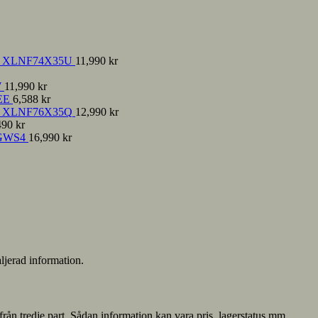
nce XLNF74X35U
11,990
kr
W
11,990
kr
EE
6,588
kr
nce XLNF76X35Q
12,990
kr
490
kr
GWS4
16,990
kr
ljerad information.
från tredje part. Sådan information kan vara pris, lagerstatus mm.