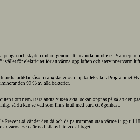
ara pengar och skydda miljön genom att använda mindre el. Värmepumpstek
tället för elektricitet för att värma upp luften och återvinner varm luft
ch andra artiklar såsom sängkläder och mjuka leksaker. Programmet Hygie
iminerar den 99 % av alla bakterier.
ayouten i ditt hem. Bara ändra vilken sida luckan öppnas på så att den 
lig, så du kan se vad som finns inuti med bara ett ögonkast.
nkle Prevent så vänder den då och då på trumman utan värme i upp till 18
 är varma och därmed bildas inte veck i tyget.