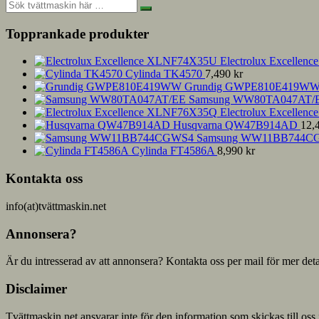
Topprankade produkter
Electrolux Excelle
Cylinda TK4570
7,490
kr
Grundig GWPE810E419W
Samsung WW80TA047AT/
Electrolux Excelle
Husqvarna QW47B914AD
12,
Samsung WW11BB744C
Cylinda FT4586A
8,990
kr
Kontakta oss
info(at)tvättmaskin.net
Annonsera?
Är du intresserad av att annonsera? Kontakta oss per mail för mer deta
Disclaimer
Tvättmaskin.net ansvarar inte för den information som skickas till oss 