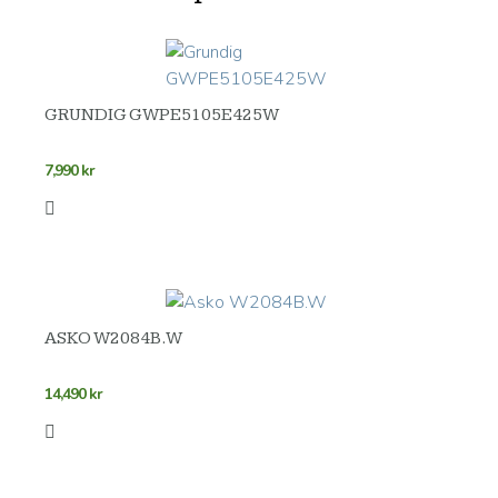
GRUNDIG GWPE5105E425W
7,990
kr
ASKO W2084B.W
14,490
kr