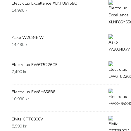
Electrolux Excellence XLNF86Y55Q
14,990
kr
Asko W2084B.W
14,490
kr
Electrolux EW6T5226C5
7,490
kr
Electrolux EW8H658B8
10,990
kr
Elvita CTT6800V
8,990
kr