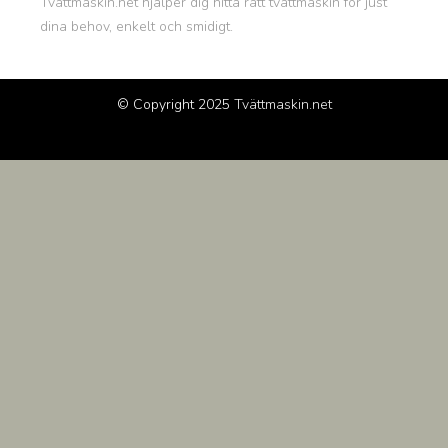
Tvättmaskin.net hjälper dig hitta rätt tvättmaskin för just
dina behov, enkelt och smidigt.
© Copyright 2025
Tvättmaskin.net