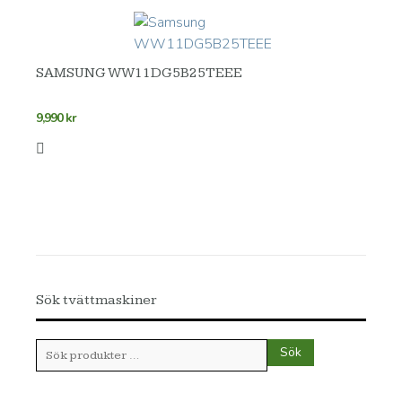
SAMSUNG WW11DG5B25TEEE
9,990
kr
Sök tvättmaskiner
Sök
Sök
efter: