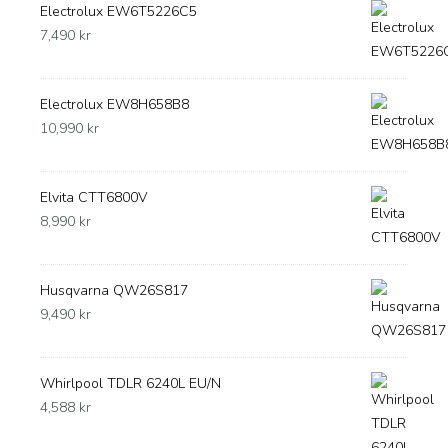
Electrolux EW6T5226C5
7,490
kr
Electrolux EW8H658B8
10,990
kr
Elvita CTT6800V
8,990
kr
Husqvarna QW26S817
9,490
kr
Whirlpool TDLR 6240L EU/N
4,588
kr