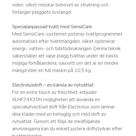
siden, vilket minskar behovet av strykning och
förlänger plaggets livslängd.
Specialanpassad tvätt med SensiCare
Med SensiCare-systemet justeras tvättprogrammet
automatiskt efter tvättmängden, vilket optimerar
energi-, vatten- och tidsförbrukningen. Denna teknik
säkerställer att varje plagg tvättas under de bästa
möjliga förhållandena, oavsett om det är en mindre
mängd eller en full maskin på 10,5 kg.
Electroluxdoft – en känsla av nytvättat
För en extra touch av fräschhet, erbjuder
XLNF74X35N möjligheten att använda en
specialutvecklad doft från Electrolux som lämnar
dina kläder med en behaglig och mild doft av
nytvättat. Genom att följa de medföljande
anvisningarna kan du enkelt justera doftstyrkan efter