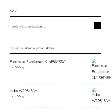
Sök
Topprankade produkter
Electrolux Excellence XLNF86Y55Q
14,990
kr
Asko W2084B.W
14,490
kr