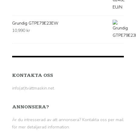
Grundig GTPE79E23EW
10,990
kr
KONTAKTA OSS
info(at)tvättmaskin.net
ANNONSERA?
Är du intresserad av att annonsera? Kontakta oss per mail
för mer detaljerad information.