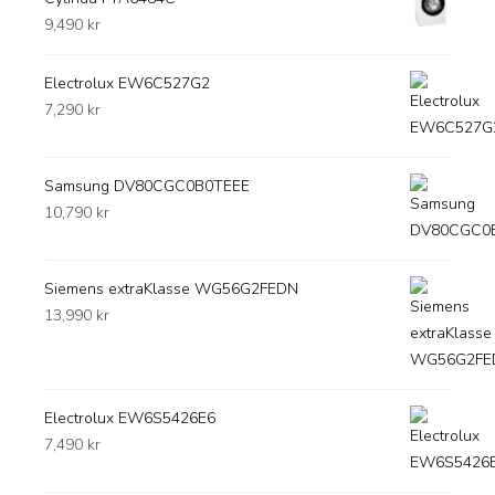
9,490
kr
Electrolux EW6C527G2
7,290
kr
Samsung DV80CGC0B0TEEE
10,790
kr
Siemens extraKlasse WG56G2FEDN
13,990
kr
Electrolux EW6S5426E6
7,490
kr