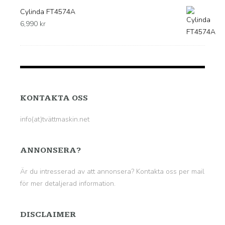
Cylinda FT4574A
6,990
kr
KONTAKTA OSS
info(at)tvättmaskin.net
ANNONSERA?
Är du intresserad av att annonsera? Kontakta oss per mail
för mer detaljerad information.
DISCLAIMER