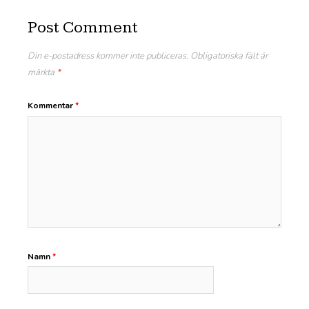
Post Comment
Din e-postadress kommer inte publiceras.
Obligatoriska fält är
märkta
*
Kommentar
*
Namn
*