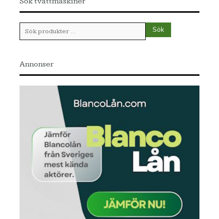
Sök tvättmaskiner
Sök
Sök
efter:
Annonser