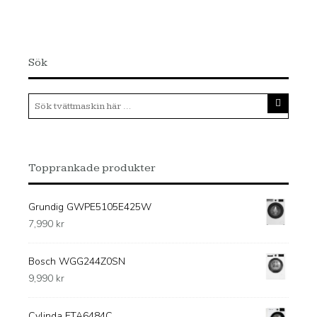
Sök
Topprankade produkter
Grundig GWPE5105E425W
7,990
kr
Bosch WGG244Z0SN
9,990
kr
Cylinda FTA6484C