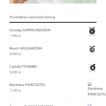
Produkter med bäst betyg
Grundig GWPE5105E425W
7,990
kr
Bosch WGG244Z0SN
9,990
kr
Cylinda FTA6484C
9,490
kr
Electrolux EW6C527G2
7,290
kr