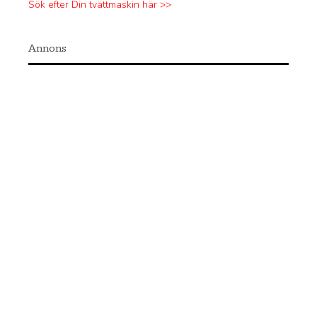
Sök efter Din tvättmaskin här >>
Annons