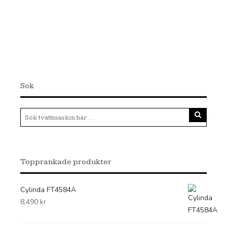
Sök
Topprankade produkter
Cylinda FT4584A
8,490
kr