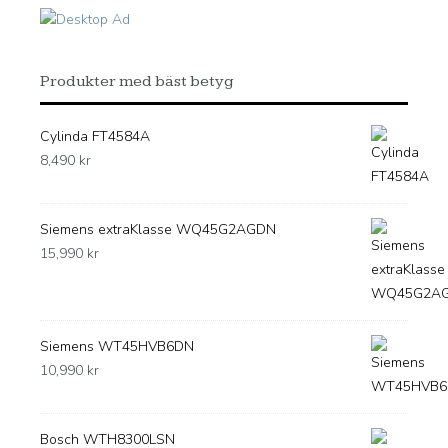
Produkter med bäst betyg
Cylinda FT4584A
8,490
kr
Siemens extraKlasse WQ45G2AGDN
15,990
kr
Siemens WT45HVB6DN
10,990
kr
Bosch WTH8300LSN