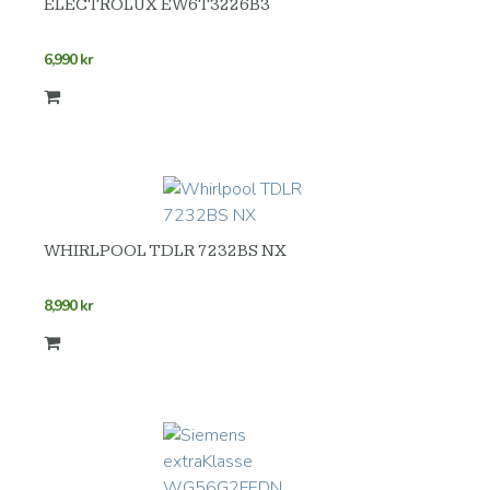
ELECTROLUX EW6T3226B3
6,990
kr
WHIRLPOOL TDLR 7232BS NX
8,990
kr