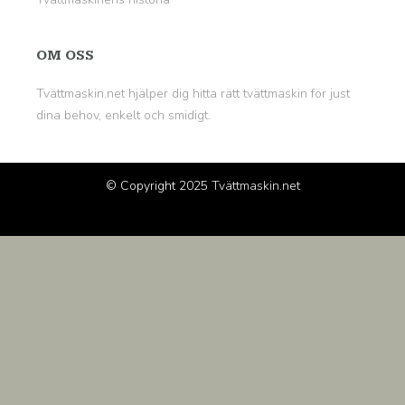
OM OSS
Tvättmaskin.net hjälper dig hitta rätt tvättmaskin för just
dina behov, enkelt och smidigt.
© Copyright 2025
Tvättmaskin.net