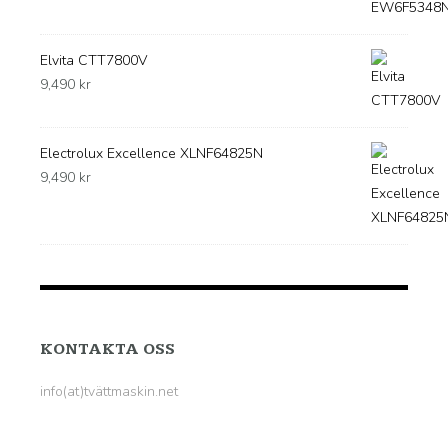
Elvita CTT7800V
9,490
kr
Electrolux Excellence XLNF64825N
9,490
kr
KONTAKTA OSS
info(at)tvättmaskin.net