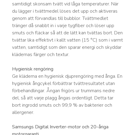
samtidigt skonsam tvätt vid låga temperaturer. När
du lägger i tvättmedel löses det upp och aktiveras
genom att förvandlas till bubblor. Tvättmedlet
tränger då snabbt in i varje tygfiber och löser upp
smuts och fläckar så att de lätt kan tvättas bort. Den
tvättar lika effektivt i kallt vatten (15 °C) som i varmt
vatten, samtidigt som den sparar energi och skyddar
klädernas färger och textur.
Hygienisk rengöring
Ge kläderna en hygienisk djuprengöring med ånga. En
hygienisk ångcykel förbättrar tvättresultatet utan
förbehandlingar. Ångan frigörs ur trummans nedre
del, så att varje plagg ångas ordentligt. Detta tar
bort ingrodd smuts och 99,9 % av bakterier och
allergener.
Samsungs Digital Inverter-motor och 20-åriga
motorgaranti