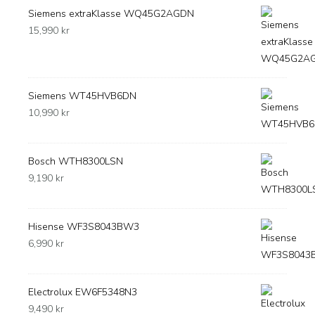
Siemens extraKlasse WQ45G2AGDN
15,990
kr
Siemens WT45HVB6DN
10,990
kr
Bosch WTH8300LSN
9,190
kr
Hisense WF3S8043BW3
6,990
kr
Electrolux EW6F5348N3
9,490
kr