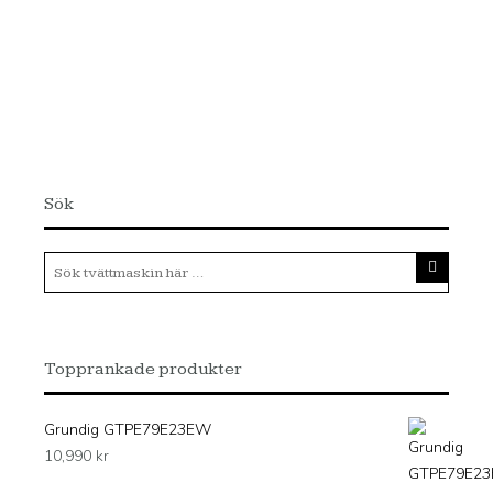
Sök
Topprankade produkter
Grundig GTPE79E23EW
10,990
kr