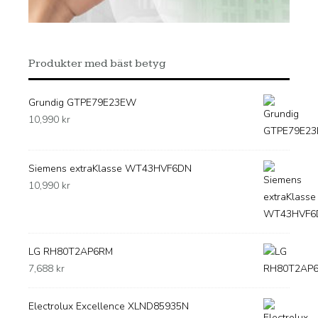
Produkter med bäst betyg
Grundig GTPE79E23EW
10,990
kr
Siemens extraKlasse WT43HVF6DN
10,990
kr
LG RH80T2AP6RM
7,688
kr
Electrolux Excellence XLND85935N