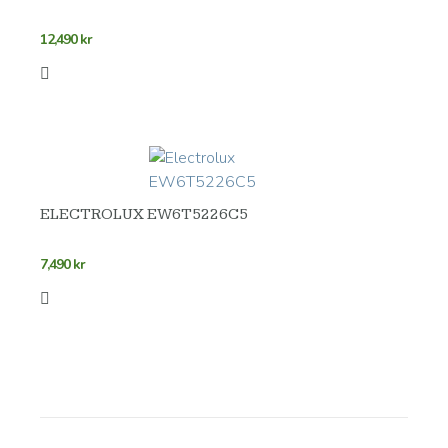
12,490
kr
ELECTROLUX EW6T5226C5
7,490
kr