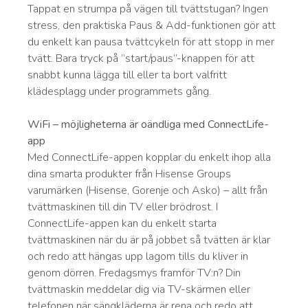
Tappat en strumpa på vägen till tvättstugan? Ingen
stress, den praktiska Paus & Add-funktionen gör att
du enkelt kan pausa tvättcykeln för att stopp in mer
tvätt. Bara tryck på ”start/paus”-knappen för att
snabbt kunna lägga till eller ta bort valfritt
klädesplagg under programmets gång.
WiFi – möjligheterna är oändliga med ConnectLife-
app
Med ConnectLife-appen kopplar du enkelt ihop alla
dina smarta produkter från Hisense Groups
varumärken (Hisense, Gorenje och Asko) – allt från
tvättmaskinen till din TV eller brödrost. I
ConnectLife-appen kan du enkelt starta
tvättmaskinen när du är på jobbet så tvätten är klar
och redo att hängas upp lagom tills du kliver in
genom dörren. Fredagsmys framför TV:n? Din
tvättmaskin meddelar dig via TV-skärmen eller
telefonen när sängkläderna är rena och redo att