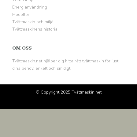
Energianvändning
Modeller
Tvättmaskin och miljö
Tvättmaskinens historia
OM OSS
Tvättmaskin.net hjälper dig hitta rätt tvättmaskin för just
dina behov, enkelt och smidigt.
© Copyright 2025
Tvättmaskin.net