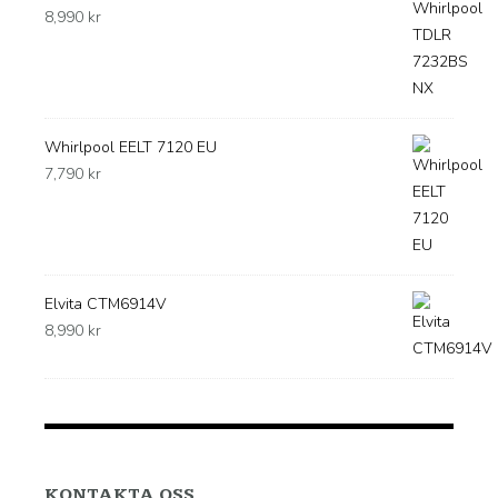
8,990
kr
Whirlpool EELT 7120 EU
7,790
kr
Elvita CTM6914V
8,990
kr
KONTAKTA OSS