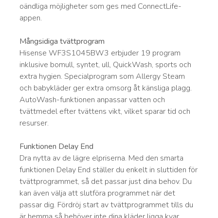
oändliga möjligheter som ges med ConnectLife-
appen.
Mångsidiga tvättprogram
Hisense WF3S1045BW3 erbjuder 19 program
inklusive bomull, syntet, ull, QuickWash, sports och
extra hygien. Specialprogram som Allergy Steam
och babykläder ger extra omsorg åt känsliga plagg.
AutoWash-funktionen anpassar vatten och
tvättmedel efter tvättens vikt, vilket sparar tid och
resurser.
Funktionen Delay End
Dra nytta av de lägre elpriserna. Med den smarta
funktionen Delay End ställer du enkelt in sluttiden för
tvättprogrammet, så det passar just dina behov. Du
kan även välja att slutföra programmet när det
passar dig. Fördröj start av tvättprogrammet tills du
är hemma så behöver inte dina kläder ligga kvar