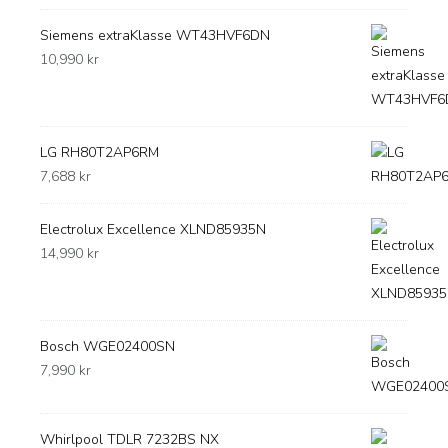
Siemens extraKlasse WT43HVF6DN
10,990
kr
LG RH80T2AP6RM
7,688
kr
Electrolux Excellence XLND85935N
14,990
kr
Bosch WGE02400SN
7,990
kr
Whirlpool TDLR 7232BS NX