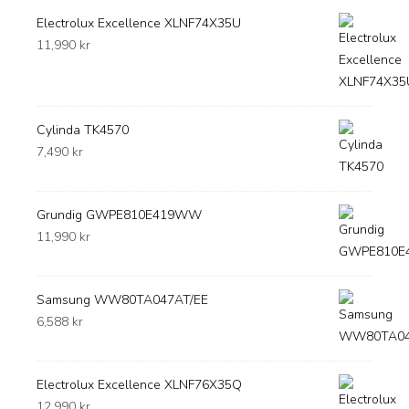
Electrolux Excellence XLNF74X35U
11,990
kr
Cylinda TK4570
7,490
kr
Grundig GWPE810E419WW
11,990
kr
Samsung WW80TA047AT/EE
6,588
kr
Electrolux Excellence XLNF76X35Q
12,990
kr