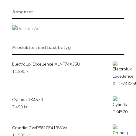
Annonser
Produkter med bäst betyg
Electrolux Excellence XLNF74X35U
11,990
kr
Cylinda TK4570
7,490
kr
Grundig GWPE810E419WW
11,990
kr