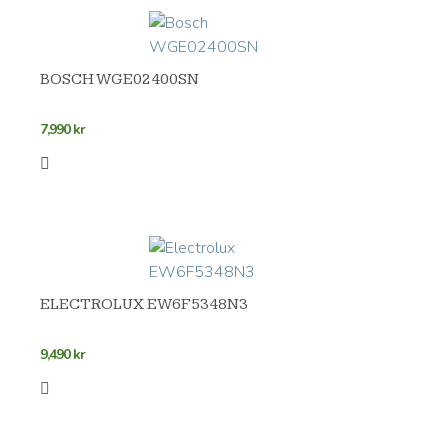
BOSCH WGE02400SN
7,990
kr
ELECTROLUX EW6F5348N3
9,490
kr