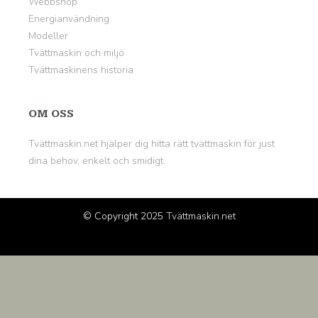
Webbshop
Energianvändning
Modeller
Tvättmaskin och miljö
Tvättmaskinens historia
OM OSS
Tvättmaskin.net hjälper dig hitta rätt tvättmaskin för just
dina behov, enkelt och smidigt.
© Copyright 2025
Tvättmaskin.net