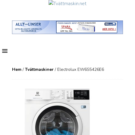
MENU
Hem
/
Tvättmaskiner
/ Electrolux EW6S5426E6