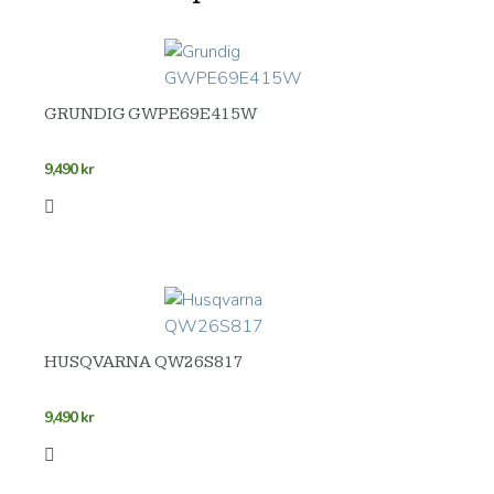
GRUNDIG GWPE69E415W
9,490
kr
HUSQVARNA QW26S817
9,490
kr