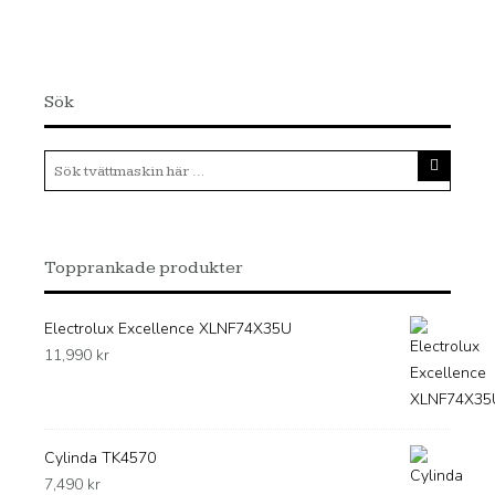
Sök
Topprankade produkter
Electrolux Excellence XLNF74X35U
11,990
kr
Cylinda TK4570
7,490
kr