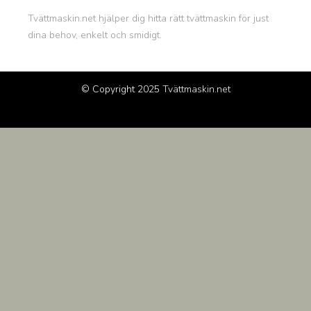
Tvättmaskin.net hjälper dig hitta rätt tvättmaskin för just
dina behov, enkelt och smidigt.
© Copyright 2025
Tvättmaskin.net