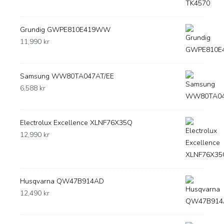
Grundig GWPE810E419WW
11,990
kr
Samsung WW80TA047AT/EE
6,588
kr
Electrolux Excellence XLNF76X35Q
12,990
kr
Husqvarna QW47B914AD
12,490
kr