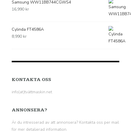
Samsung WW11BB744CGWS4
16,990
kr
Cylinda FT4586A
8,990
kr
KONTAKTA OSS
info(at)tvättmaskin.net
ANNONSERA?
Är du intresserad av att annonsera? Kontakta oss per mail
för mer detaljerad information.