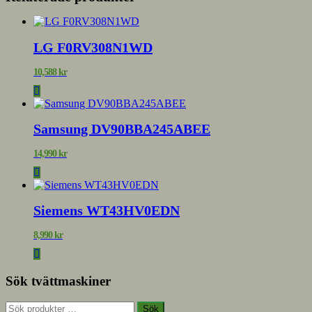
LG F0RV308N1WD
10,588
kr
Samsung DV90BBA245ABEE
14,990
kr
Siemens WT43HV0EDN
8,990
kr
Sök tvättmaskiner
Sök
Sök