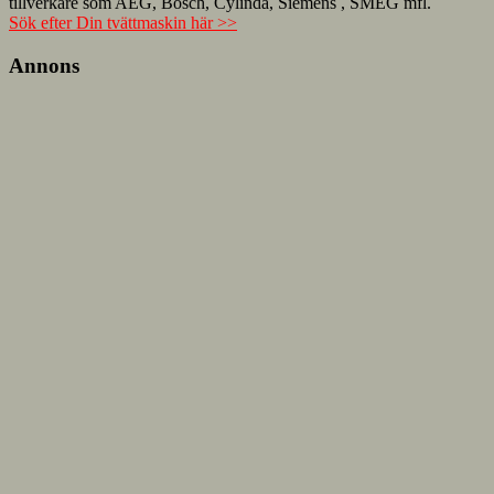
tillverkare som AEG, Bosch, Cylinda, Siemens , SMEG mfl.
Sök efter Din tvättmaskin här >>
Annons