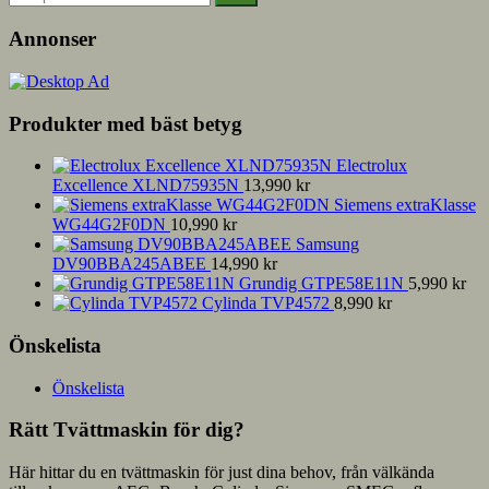
efter:
Annonser
Produkter med bäst betyg
Electrolux
Excellence XLND75935N
13,990
kr
Siemens extraKlasse
WG44G2F0DN
10,990
kr
Samsung
DV90BBA245ABEE
14,990
kr
Grundig GTPE58E11N
5,990
kr
Cylinda TVP4572
8,990
kr
Önskelista
Önskelista
Rätt Tvättmaskin för dig?
Här hittar du en tvättmaskin för just dina behov, från välkända