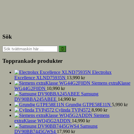
Sök
Topprankade produkter
Electrolux
Excellence XLND75935N
13,990
kr
Siemens extraKlasse
WG44G2F0DN
10,990
kr
Samsung
DV90BBA245ABEE
14,990
kr
Grundig GTPE58E11N
5,990
kr
Cylinda TVP4572
8,990
kr
Siemens
extraKlasse WQ45G2ADDN
14,990
kr
Samsung
DV90BB7445GWS4
17,990
kr