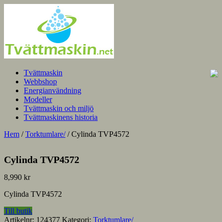
Tvättmaskin
Webbshop
Energianvändning
Modeller
Tvättmaskin och miljö
Tvättmaskinens historia
Hem
/
Torktumlare/
/ Cylinda TVP4572
Cylinda TVP4572
8,990
kr
Cylinda TVP4572
Till butik
Artikelnr:
124377
Kategori:
Torktumlare/