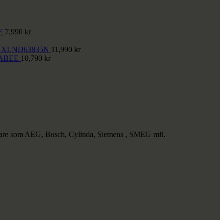
E
7,990
kr
nce XLND63835N
11,990
kr
ABEE
10,790
kr
lverkare som AEG, Bosch, Cylinda, Siemens , SMEG mfl.