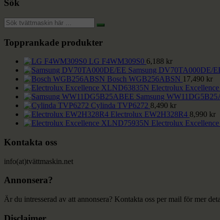
Sök
Topprankade produkter
LG F4WM309S0
6,188
kr
Samsung DV70TA000DE/E
Bosch WGB256ABSN
17,490
kr
Electrolux Excelle
Samsung WW11DG5B25
Cylinda TVP6272
8,490
kr
Electrolux EW2H328R4
8,990
kr
Electrolux Excelle
Kontakta oss
info(at)tvättmaskin.net
Annonsera?
Är du intresserad av att annonsera? Kontakta oss per mail för mer deta
Disclaimer