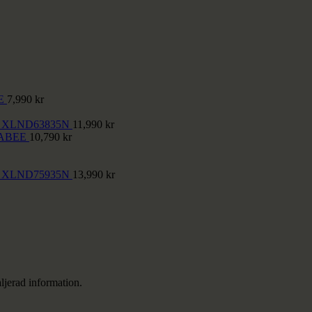
E
7,990
kr
nce XLND63835N
11,990
kr
ABEE
10,790
kr
nce XLND75935N
13,990
kr
ljerad information.