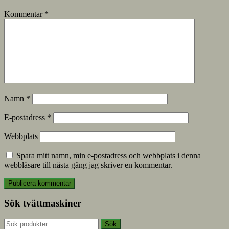
Kommentar
*
Namn
*
E-postadress
*
Webbplats
Spara mitt namn, min e-postadress och webbplats i denna
webbläsare till nästa gång jag skriver en kommentar.
Sök tvättmaskiner
Sök
Sök