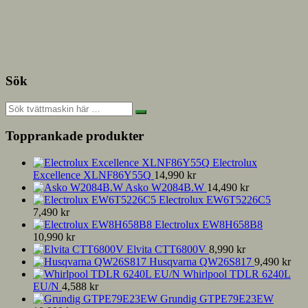
Sök
Topprankade produkter
Electrolux
Excellence XLNF86Y55Q
14,990
kr
Asko W2084B.W
14,490
kr
Electrolux EW6T5226C5
7,490
kr
Electrolux EW8H658B8
10,990
kr
Elvita CTT6800V
8,990
kr
Husqvarna QW26S817
9,490
kr
Whirlpool TDLR 6240L
EU/N
4,588
kr
Grundig GTPE79E23EW