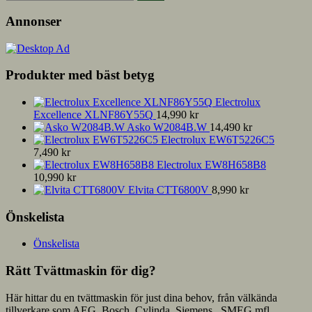
efter:
Annonser
Produkter med bäst betyg
Electrolux
Excellence XLNF86Y55Q
14,990
kr
Asko W2084B.W
14,490
kr
Electrolux EW6T5226C5
7,490
kr
Electrolux EW8H658B8
10,990
kr
Elvita CTT6800V
8,990
kr
Önskelista
Önskelista
Rätt Tvättmaskin för dig?
Här hittar du en tvättmaskin för just dina behov, från välkända
tillverkare som AEG, Bosch, Cylinda, Siemens , SMEG mfl.