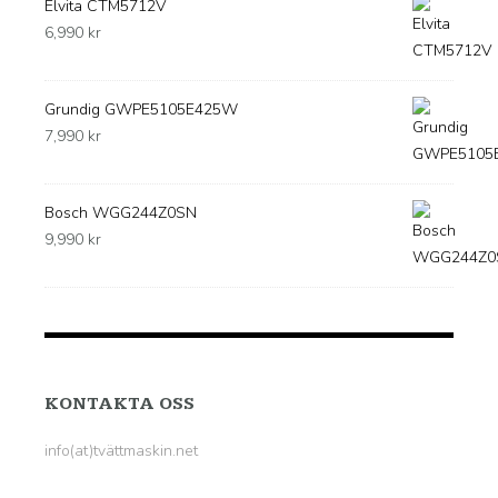
Elvita CTM5712V
6,990
kr
Grundig GWPE5105E425W
7,990
kr
Bosch WGG244Z0SN
9,990
kr
KONTAKTA OSS
info(at)tvättmaskin.net