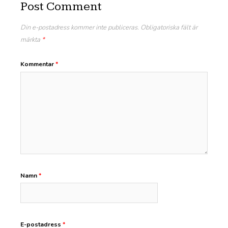
Post Comment
Din e-postadress kommer inte publiceras.
Obligatoriska fält är
märkta
*
Kommentar
*
Namn
*
E-postadress
*