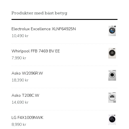
Produkter med bäst betyg
Electrolux Excellence XLNF64925N
10,490
kr
Whirlpool FFB 7469 BV EE
7,990
kr
Asko W2096R.W
18,390
kr
Asko T208C.W
14,690
kr
LG F4X1009NWK
8,990
kr