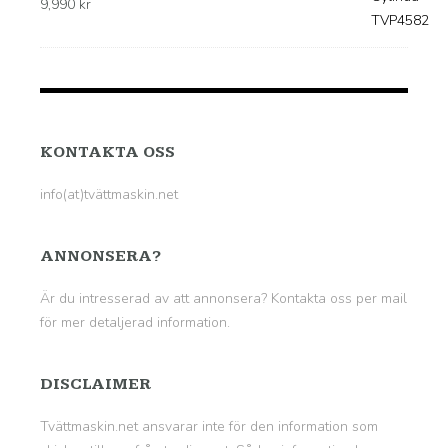
9,990
kr
KONTAKTA OSS
info(at)tvättmaskin.net
ANNONSERA?
Är du intresserad av att annonsera? Kontakta oss per mail
för mer detaljerad information.
DISCLAIMER
Tvättmaskin.net ansvarar inte för den information som