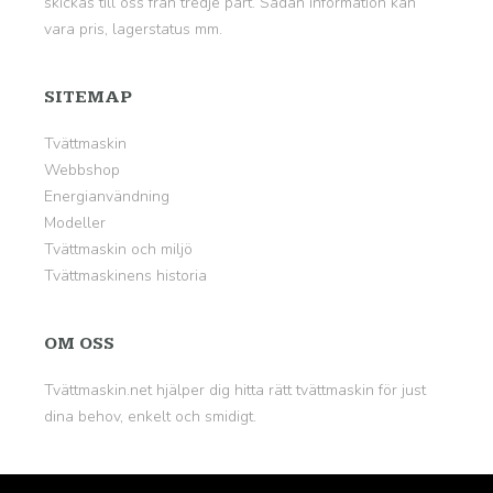
skickas till oss från tredje part. Sådan information kan
vara pris, lagerstatus mm.
SITEMAP
Tvättmaskin
Webbshop
Energianvändning
Modeller
Tvättmaskin och miljö
Tvättmaskinens historia
OM OSS
Tvättmaskin.net hjälper dig hitta rätt tvättmaskin för just
dina behov, enkelt och smidigt.