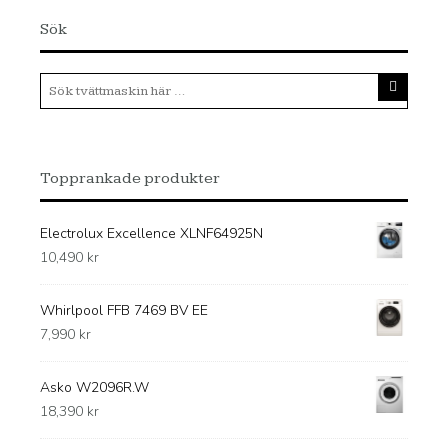
Sök
Topprankade produkter
Electrolux Excellence XLNF64925N
10,490
kr
Whirlpool FFB 7469 BV EE
7,990
kr
Asko W2096R.W
18,390
kr