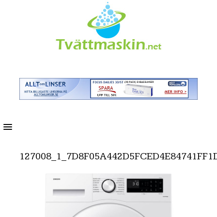
MENU
127008_1_7D8F05A442D5FCED4E84741FF1