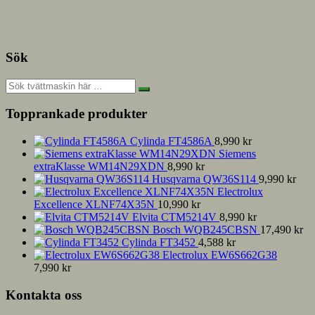
Sök
Topprankade produkter
Cylinda FT4586A
8,990
kr
Siemens
extraKlasse WM14N29XDN
8,990
kr
Husqvarna QW36S114
9,990
kr
Electrolux
Excellence XLNF74X35N
10,990
kr
Elvita CTM5214V
8,990
kr
Bosch WQB245CBSN
17,490
kr
Cylinda FT3452
4,588
kr
Electrolux EW6S662G38
7,990
kr
Kontakta oss