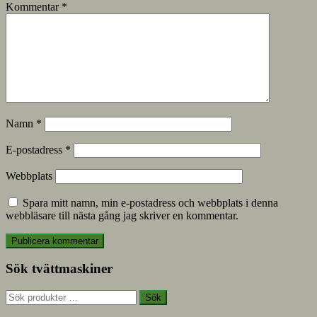
Kommentar
*
Namn
*
E-postadress
*
Webbplats
Spara mitt namn, min e-postadress och webbplats i denna
webbläsare till nästa gång jag skriver en kommentar.
Sök tvättmaskiner
Sök
Sök
efter: