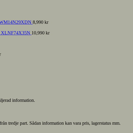
sse WM14N29XDN
8,990
kr
nce XLNF74X35N
10,990
kr
r
ljerad information.
från tredje part. Sådan information kan vara pris, lagerstatus mm.