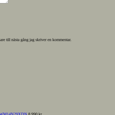
re till nästa gång jag skriver en kommentar.
sse WM14N29XDN
8,990
kr