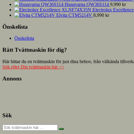
Husqvarna QW36S114
9,990
kr
Electrolux Excelle
Elvita CTM5214V
8,990
kr
Önskelista
Önskelista
Rätt Tvättmaskin för dig?
Här hittar du en tvättmaskin för just dina behov, från välkända til
Sök efter Din tvättmaskin här >>
Annons
Sök