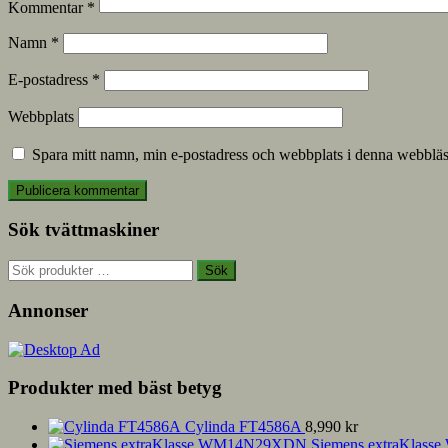
Kommentar
*
Namn
*
E-postadress
*
Webbplats
Spara mitt namn, min e-postadress och webbplats i denna webbläsa
Sök tvättmaskiner
Sök
Sök
efter:
Annonser
Produkter med bäst betyg
Cylinda FT4586A
8,990
kr
Siemens extraKla