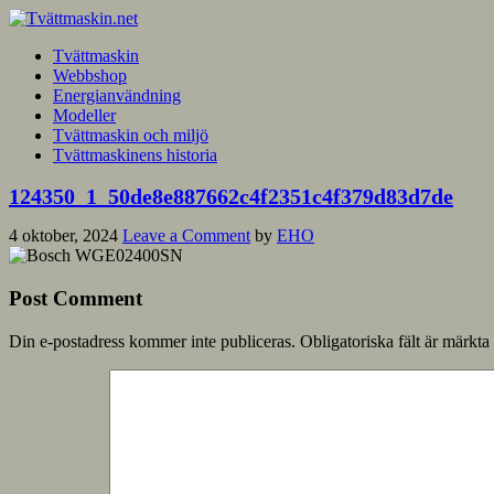
Tvättmaskin
Webbshop
Energianvändning
Modeller
Tvättmaskin och miljö
Tvättmaskinens historia
124350_1_50de8e887662c4f2351c4f379d83d7de
4 oktober, 2024
Leave a Comment
by
EHO
Post Comment
Din e-postadress kommer inte publiceras.
Obligatoriska fält är märkta