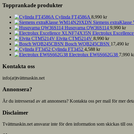
Topprankade produkter
Cylinda FT4586A
8,990
kr
Siemens extraKla
Husqvarna QW36S114
9,990
kr
Electrolux Excelle
Elvita CTM5214V
8,990
kr
Bosch WQB245CBSN
17,490
kr
Cylinda FT3452
4,588
kr
Electrolux EW6S662G38
7,990
k
Kontakta oss
info(at)tvättmaskin.net
Annonsera?
Är du intresserad av att annonsera? Kontakta oss per mail för mer deta
Disclaimer
Tvättmaskin.net ansvarar inte för den information som skickas till oss 