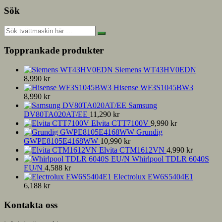
Sök
Topprankade produkter
Siemens WT43HV0EDN
8,990
kr
Hisense WF3S1045BW3
8,990
kr
Samsung
DV80TA020AT/EE
11,290
kr
Elvita CTT7100V
9,990
kr
Grundig
GWPE8105E4168WW
10,990
kr
Elvita CTM1612VN
4,990
kr
Whirlpool TDLR 6040S
EU/N
4,588
kr
Electrolux EW6S5404E1
6,188
kr
Kontakta oss