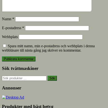
Namn
*
E-postadress
*
Webbplats
Spara mitt namn, min e-postadress och webbplats i denna
webbläsare till nästa gång jag skriver en kommentar.
Sök tvättmaskiner
Sök
Sök
efter:
Annonser
Produkter med bäst betyg