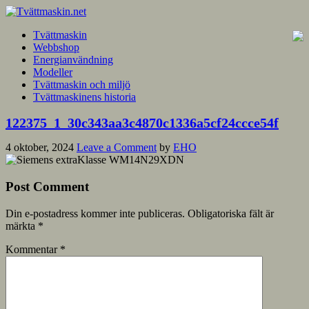
Tvättmaskin
Webbshop
Energianvändning
Modeller
Tvättmaskin och miljö
Tvättmaskinens historia
122375_1_30c343aa3c4870c1336a5cf24ccce54f
4 oktober, 2024
Leave a Comment
by
EHO
Post Comment
Din e-postadress kommer inte publiceras.
Obligatoriska fält är
märkta
*
Kommentar
*