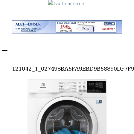
MENU
121042_1_027498BA5FA9EBD9B58890DF7F