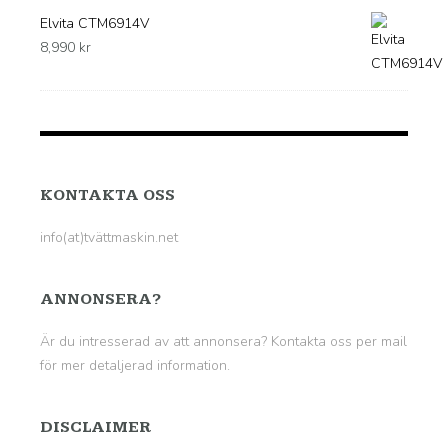
Elvita CTM6914V
8,990
kr
KONTAKTA OSS
info(at)tvättmaskin.net
ANNONSERA?
Är du intresserad av att annonsera? Kontakta oss per mail
för mer detaljerad information.
DISCLAIMER