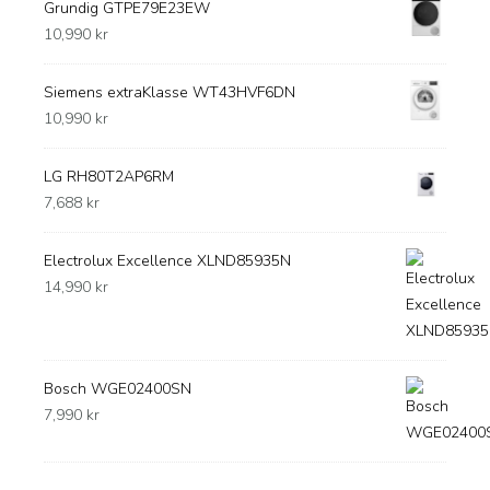
Grundig GTPE79E23EW
10,990
kr
Siemens extraKlasse WT43HVF6DN
10,990
kr
LG RH80T2AP6RM
7,688
kr
Electrolux Excellence XLND85935N
14,990
kr
Bosch WGE02400SN
7,990
kr