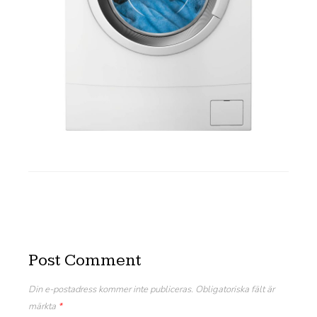
Post Comment
Din e-postadress kommer inte publiceras.
Obligatoriska fält är
märkta
*