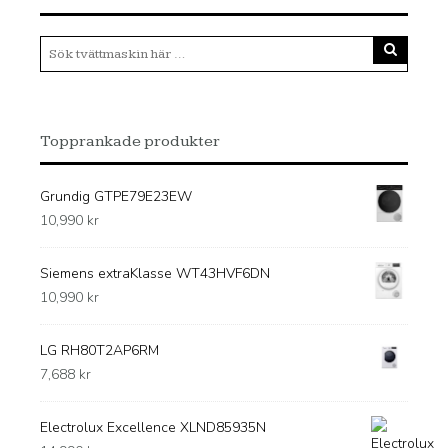
Topprankade produkter
Grundig GTPE79E23EW
10,990
kr
Siemens extraKlasse WT43HVF6DN
10,990
kr
LG RH80T2AP6RM
7,688
kr
Electrolux Excellence XLND85935N