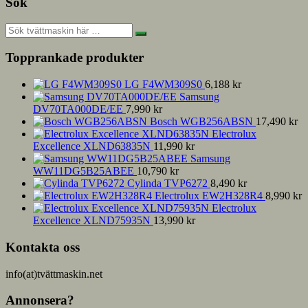
Sök
Topprankade produkter
LG F4WM309S0
6,188
kr
Samsung
DV70TA000DE/EE
7,990
kr
Bosch WGB256ABSN
17,490
kr
Electrolux
Excellence XLND63835N
11,990
kr
Samsung
WW11DG5B25ABEE
10,790
kr
Cylinda TVP6272
8,490
kr
Electrolux EW2H328R4
8,990
kr
Electrolux
Excellence XLND75935N
13,990
kr
Kontakta oss
info(at)tvättmaskin.net
Annonsera?