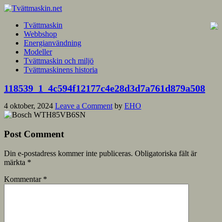
Tvättmaskin
Webbshop
Energianvändning
Modeller
Tvättmaskin och miljö
Tvättmaskinens historia
118539_1_4c594f12177c4e28d3d7a761d879a508
4 oktober, 2024
Leave a Comment
by
EHO
Post Comment
Din e-postadress kommer inte publiceras.
Obligatoriska fält är
märkta
*
Kommentar
*